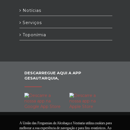
Notícias
Serviços
Toponímia
DESCARREGUE AQUI A APP
GESAUTARQUIA,
A União das Freguesias de Alcobaça e Vestiaria utiliza cookies para
© 2026 União das Freguesias de Alcobaça e
melhorar a sua experiência de navegação e para fins estatísticos. Ao
Vestiaria. Todos os direitos reservados |
Termos e