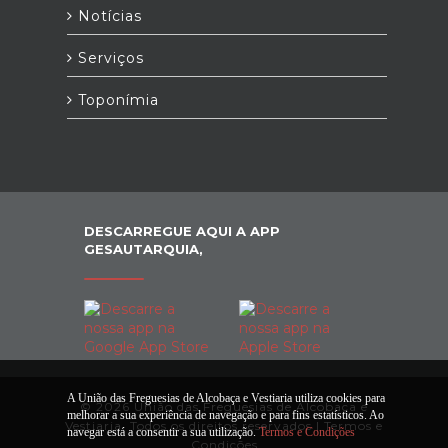
Notícias
Serviços
Toponímia
DESCARREGUE AQUI A APP
GESAUTARQUIA,
A União das Freguesias de Alcobaça e Vestiaria utiliza cookies para
© 2026 União das Freguesias de Alcobaça e
melhorar a sua experiência de navegação e para fins estatísticos. Ao
Vestiaria. Todos os direitos reservados |
Termos e
navegar está a consentir a sua utilização.
Termos e Condições
Condições