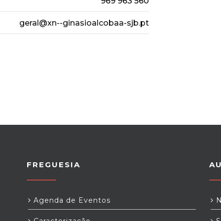
969 963 560
geral@xn--ginasioalcobaa-sjb.pt
FREGUESIA
A
Agenda de Eventos
N