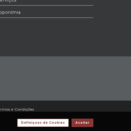
erviços
oponímia
ermos e Condições
Definiçoes de Cookies
Aceitar