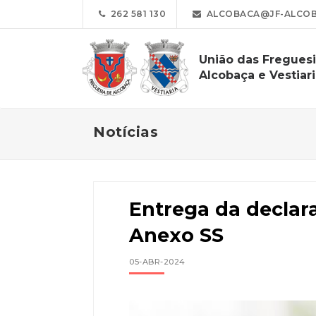
262 581 130
ALCOBACA@JF-ALCOBA
União das Fregues
Alcobaça e Vestiar
Notícias
Entrega da declara
Anexo SS
05-ABR-2024