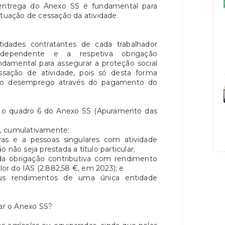
ntrega do Anexo SS é fundamental para
ituação de cessação da atividade.
tidades contratantes de cada trabalhador
dependente e a respetiva obrigação
undamental para assegurar a proteção social
sação de atividade, pois só desta forma
 no desemprego através do pagamento do
o quadro 6 do Anexo SS (Apuramento das
, cumulativamente:
vas e a pessoas singulares com atividade
 não seja prestada a título particular;
a obrigação contributiva com rendimento
alor do IAS (2.882,58 €, em 2023); e
s rendimentos de uma única entidade
r o Anexo SS?