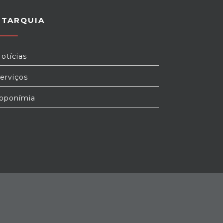
UTARQUIA
otícias
erviços
oponímia