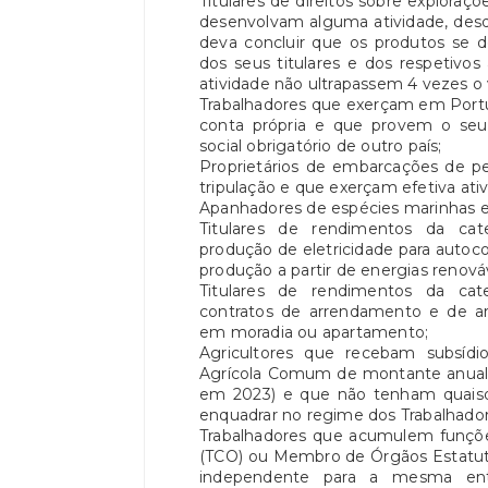
Titulares de direitos sobre exploraçõ
desenvolvam alguma atividade, desd
deva concluir que os produtos se
dos seus titulares e dos respetivo
atividade não ultrapassem 4 vezes o 
Trabalhadores que exerçam em Portug
conta própria e que provem o se
social obrigatório de outro país;
Proprietários de embarcações de pe
tripulação e que exerçam efetiva ati
Apanhadores de espécies marinhas e
Titulares de rendimentos da cat
produção de eletricidade para auto
produção a partir de energias renová
Titulares de rendimentos da cat
contratos de arrendamento e de ar
em moradia ou apartamento;
Agricultores que recebam subsídi
Agrícola Comum de montante anual in
em 2023) e que não tenham quaisqu
enquadrar no regime dos Trabalhado
Trabalhadores que acumulem funçõ
(TCO) ou Membro de Órgãos Estatutá
independente para a mesma en