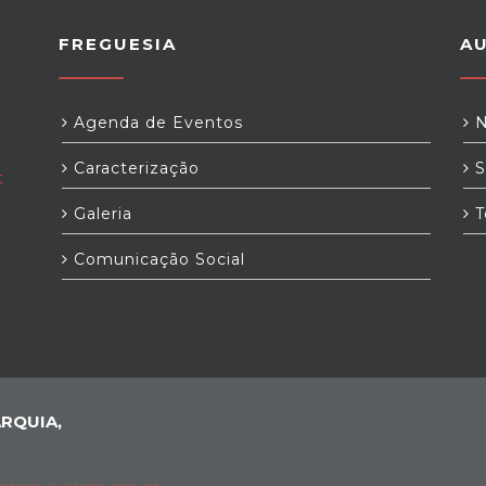
FREGUESIA
A
Agenda de Eventos
N
Caracterização
S
t
Galeria
T
Comunicação Social
RQUIA,