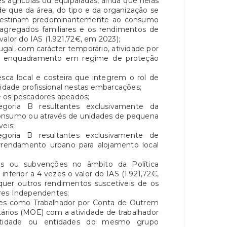
es agrícolas ou equiparadas, ainda que nelas
e que da área, do tipo e da organização se
 destinam predominantemente ao consumo
s agregados familiares e os rendimentos de
valor do IAS (1.921,72€, em 2023);
al, com carácter temporário, atividade por
u enquadramento em regime de proteção
sca local e costeira que integrem o rol de
vidade profissional nestas embarcações;
 os pescadores apeados;
egoria B resultantes exclusivamente da
consumo ou através de unidades de pequena
veis;
egoria B resultantes exclusivamente de
rendamento urbano para alojamento local
os ou subvenções no âmbito da Política
ferior a 4 vezes o valor do IAS (1.921,72€,
er outros rendimentos suscetíveis de os
res Independentes;
es como Trabalhador por Conta de Outrem
rios (MOE) com a atividade de trabalhador
tidade ou entidades do mesmo grupo