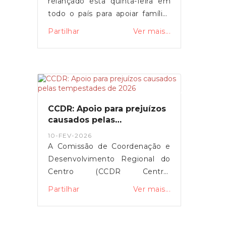
relançado esta quinta-feira em
todo o país para apoiar famílias
em situação de vulnerabilidade
Partilhar
Ver mais...
económica na compra de botijas
de gás. O primeiro-ministro Luís
Montenegro anunciou o
aumento da comparticipação de
15 para 25 euros durante os
próximos três meses,
CCDR: Apoio para prejuízos
justificando a medida com o
causados pelas
impacto da guerra no Médio
tempestades de 2026
10-FEV-2026
Oriente.
A Comissão de Coordenação e
Desenvolvimento Regional do
Centro (CCDR Centro)
disponibilizou uma plataforma
Partilhar
Ver mais...
online para o registo de
prejuízos resultantes das
tempestades de 2026 que