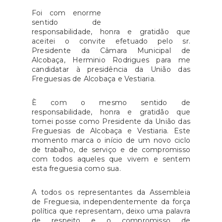
garantir a mobilidade de quem
propostas apresentadas no
Foi com enorme
enfrenta limitações físicas,
sentido de
período de auscultação, foram
responsabilidade, honra e gratidão que
assegurando assim melhores
selecionadas as seguintes áreas
aceitei o convite efetuado pelo sr.
condições de vida e a
prioritárias de
Presidente da Câmara Municipal de
valorização da autonomia das
Alcobaça, Herminio Rodrigues para me
formação:Transição
candidatar à presidência da União das
pessoas com deficiência.O
Digital;Contabilidade e
Freguesias de Alcobaça e Vestiaria.
programa reafirma o
Fiscalidade
compromisso do Estado em
Associativas;Sustentabilidade
È com o mesmo sentido de
proporcionar uma sociedade
Ambiental.Dentro de cada uma
responsabilidade, honra e gratidão que
mais inclusiva, visando eliminar
tomei posse como Presidente da União das
destas áreas, podem ser
Freguesias de Alcobaça e Vestiaria. Este
barreiras estruturais e facilitar a
integradas diferentes ações de
momento marca o início de um novo ciclo
integração plena dos cidadãos
formação. Estas áreas de
de trabalho, de serviço e de compromisso
com deficiência. Para mais
com todos aqueles que vivem e sentem
formação não são restritivas
esta freguesia como sua.
informações, o INR disponibiliza
para a construção dos planos de
um canal de comunicação por
formação a candidatar. As
A todos os representantes da Assembleia
e-mail para o esclarecimento de
entidades podem submeter
de Freguesia, independentemente da força
dúvidas: inr-
formação em quaisquer áreas
política que representam, deixo uma palavra
pih.prr@inr.mtsss.pt.Fonte: INR
de respeito e o compromisso de
que entendam como