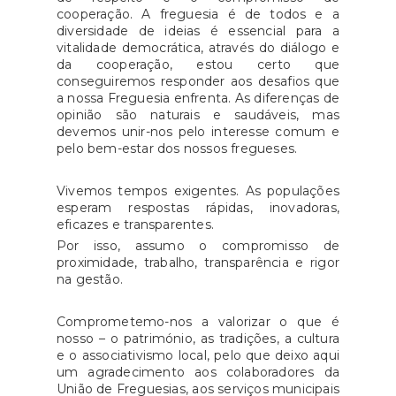
cooperação. A freguesia é de todos e a
pertinentes para o seu
diversidade de ideias é essencial para a
desempenho qualitativo na
vitalidade democrática, através do diálogo e
da cooperação, estou certo que
gestão e execução das
conseguiremos responder aos desafios que
atividades associativas.As
a nossa Freguesia enfrenta. As diferenças de
candidaturas são submetidas
opinião são naturais e saudáveis, mas
devemos unir-nos pelo interesse comum e
exclusivamente através de
pelo bem-estar dos nossos fregueses.
aplicação informática, na
Plataforma de Gestão dos
Vivemos tempos exigentes. As populações
Programas de Apoio ao
esperam respostas rápidas, inovadoras,
Associativismo Jovem. Para tal,
eficazes e transparentes.
é requisito importante proceder
Por isso, assumo o compromisso de
proximidade, trabalho, transparência e rigor
ao registo da entidade e do seu
na gestão.
representante legal no Registo
Único IPDJ, caso ainda não
Comprometemo-nos a valorizar o que é
tenha havido lugar a registo.
nosso – o património, as tradições, a cultura
Fonte: IPDJ
e o associativismo local, pelo que deixo aqui
um agradecimento aos colaboradores da
União de Freguesias, aos serviços municipais