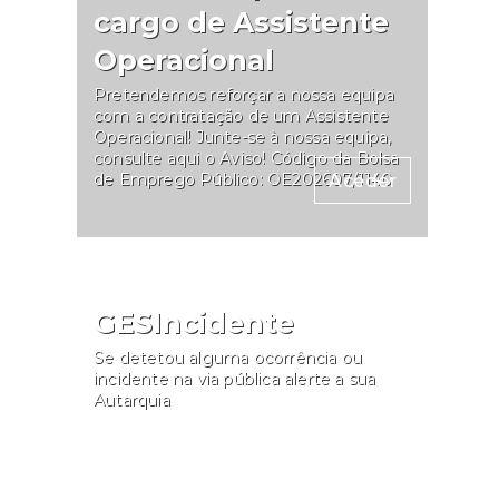
cargo de Assistente
Operacional
Pretendemos reforçar a nossa equipa
com a contratação de um Assistente
Operacional! Junte-se à nossa equipa,
consulte aqui o Aviso! Código da Bolsa
de Emprego Público: OE202607/1140
Aceder
GESIncidente
Se detetou alguma ocorrência ou
incidente na via pública alerte a sua
Autarquia
Participar